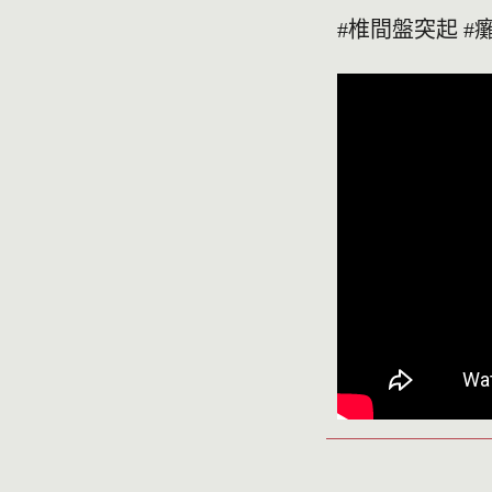
#椎間盤突起 #癱