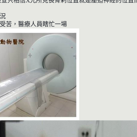
檢查只相信X光所見長骨剌位置就是壓迫神經的位置
況
受苦，醫療人員瞎忙一場