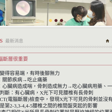
s
最新消息
電腦斷層很重要
近變得容易端，有時後腳無力
：關節疾病→吃止痛藥
：心臟病造成喘，骨刺造成無力→吃心臟病用藥、
判斷：有心臟病，X光下可見腰椎有長骨刺
CT(電腦斷層)檢查中，發現X光下可見的骨剌並沒
第2-3,3-4,4-5腰椎之間的椎間盤突起的影響